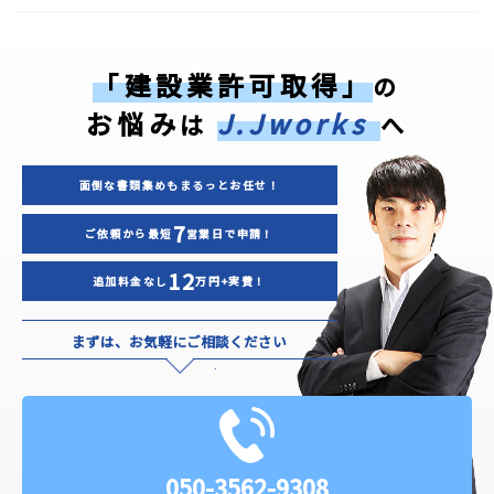
「建設業許可取得」
の
お悩み
J.Jworks
は
へ
面倒な書類集めもまるっとお任せ！
7
ご依頼から最短
営業日で申請！
12
追加料金なし
万円+実費！
まずは、お気軽にご相談ください
050-3562-9308