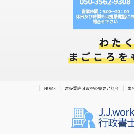
050-3562-9308
営業時間：9:00～20：00
休日及び時間外は
携帯電話
に
問合せ下さい
わた
まごころを
HOME
建設業許可取得の概要と料金​
事