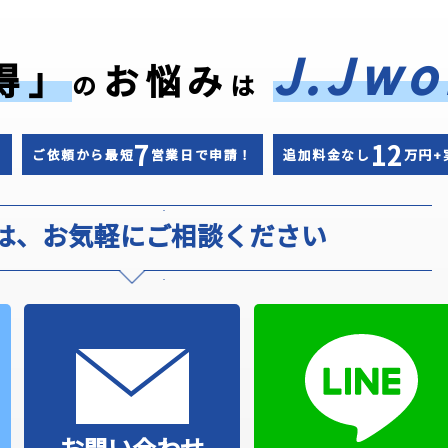
J.Jwo
得」
お悩み
の
は
7
12
！
ご依頼から最短
営業日で申請！
追加料金なし
万円+
は、お気軽にご相談ください
お問い合わせ