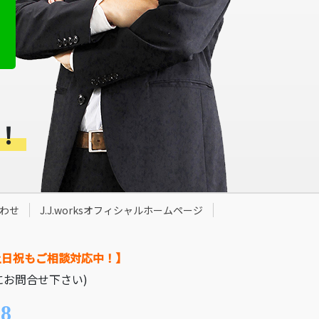
！
わせ
J.J.worksオフィシャルホームページ
土日祝もご相談対応中！】
にお問合せ下さい)
08