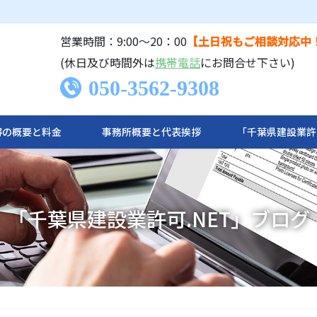
営業時間：9:00〜20：00
【土日祝もご相談対応中
(休日及び時間外は
携帯電話
にお問合せ下さい)
050-3562-9308
の概要と料金​
事務所概要と代表挨拶
「千葉県建設業許
「千葉県建設業許可.NET」ブログ