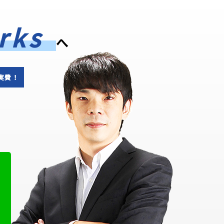
rks
へ
実費！