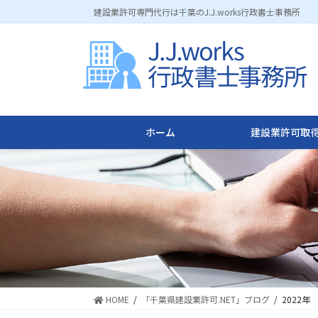
コ
ナ
建設業許可専門代行は千葉のJ.J.works行政書士事務所
ン
ビ
テ
ゲ
ン
ー
ツ
シ
に
ョ
移
ン
動
に
ホーム
建設業許可取得
移
動
HOME
「千葉県建設業許可.NET」ブログ
2022年