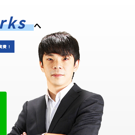
rks
へ
実費！