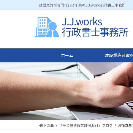
コ
ナ
建設業許可専門代行は千葉のJ.J.works行政書士事務所
ン
ビ
テ
ゲ
ン
ー
ツ
シ
に
ョ
移
ン
動
に
ホーム
建設業許可取得
移
動
HOME
「千葉県建設業許可.NET」ブログ
お役立ち