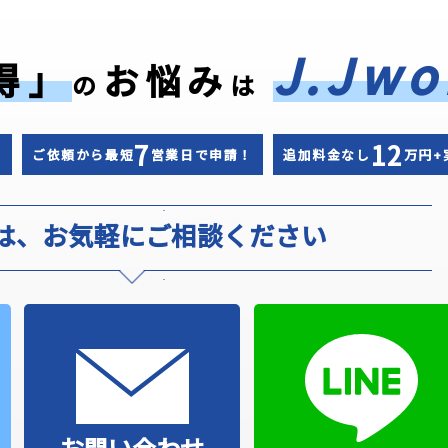
J.Jwo
得」
お悩み
の
は
7
12
！
ご依頼から最短
営業日で申請！
追加料金なし
万円+
は、お気軽にご相談ください
お問い合わせ