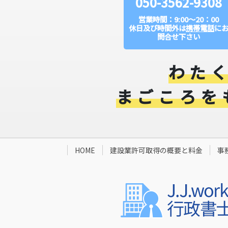
050-3562-9308
営業時間：9:00～20：00
休日及び時間外は
携帯電話
に
問合せ下さい
わた
まごころを
HOME
建設業許可取得の概要と料金​
事