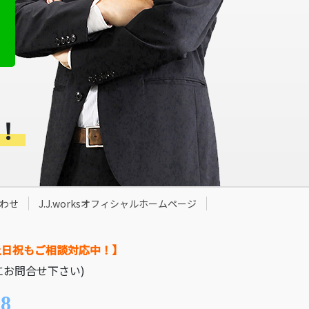
！
わせ
J.J.worksオフィシャルホームページ
土日祝もご相談対応中！】
にお問合せ下さい)
08