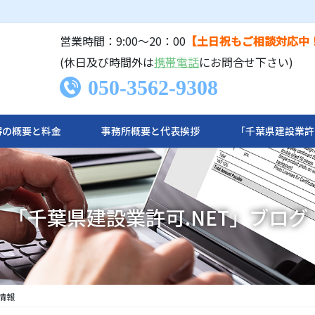
営業時間：9:00〜20：00
【土日祝もご相談対応中
(休日及び時間外は
携帯電話
にお問合せ下さい)
050-3562-9308
の概要と料金​
事務所概要と代表挨拶
「千葉県建設業許
「千葉県建設業許可.NET」ブログ
情報