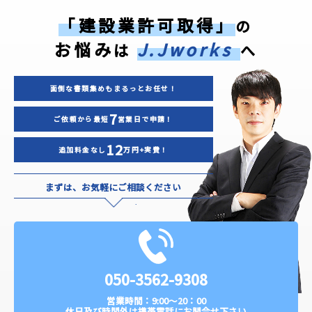
「建設業許可取得」
の
お悩み
J.Jworks
は
へ
面倒な書類集めもまるっとお任せ！
7
ご依頼から最短
営業日で申請！
12
追加料金なし
万円+実費！
まずは、お気軽にご相談ください
050-3562-9308
営業時間：9:00～20：00
休日及び時間外は
携帯電話
にお問合せ下さい