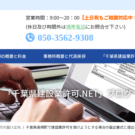
営業時間：9:00〜20：00
【土日祝もご相談対応中
(休日及び時間外は
携帯電話
にお問合せ下さい)
050-3562-9308
の概要と料金​
事務所概要と代表挨拶
「千葉県建設業許
「千葉県建設業許可.NET」ブログ
可の届け出先
千葉県長柄町で建設業許可を受けようとする場合の届出書式と提出