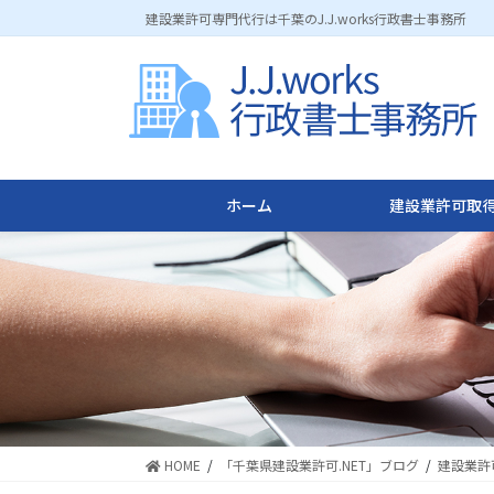
コ
ナ
建設業許可専門代行は千葉のJ.J.works行政書士事務所
ン
ビ
テ
ゲ
ン
ー
ツ
シ
に
ョ
移
ン
動
に
ホーム
建設業許可取得
移
動
HOME
「千葉県建設業許可.NET」ブログ
建設業許