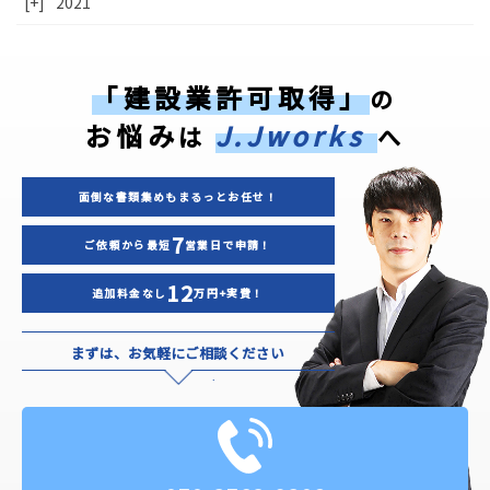
[+]
2021
「建設業許可取得」
の
お悩み
J.Jworks
は
へ
面倒な書類集めもまるっとお任せ！
7
ご依頼から最短
営業日で申請！
12
追加料金なし
万円+実費！
まずは、お気軽にご相談ください