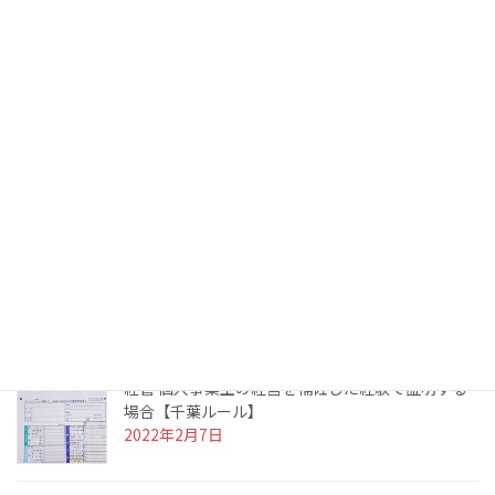
建設業許可の要件解説
専任技術者
役員の欠格要件
経営業務の管理責任者
最近の投稿
実務経験の証明に使う確定申告書を紛失した場合
【東京都ルール】
2022年3月10日
経管 個人事業主の経営を補佐した経験で証明する
場合【千葉ルール】
2022年2月7日