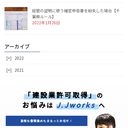
経管の証明に使う確定申告書を紛失した場合【千
葉県ルール】
2022年1月26日
アーカイブ
[+]
2022
[+]
2021
「建設業許可取得」
の
お悩み
J.Jworks
は
へ
面倒な書類集めもまるっとお任せ！