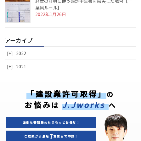
経管の証明に使う確定申告書を紛失した場合【千
葉県ルール】
2022年1月26日
アーカイブ
[+]
2022
[+]
2021
「建設業許可取得」
の
お悩み
J.Jworks
は
へ
面倒な書類集めもまるっとお任せ！
7
ご依頼から最短
営業日で申請！